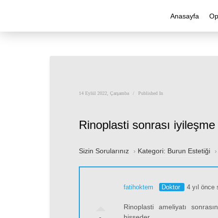
Anasayfa
Op
14 Eylül 2022, Çarşamba
/
Published In
Rinoplasti sonrası iyileşme
Sizin Sorularınız
›
Kategori: Burun Estetiği
fatihoktem
Doktor
4 yıl önce 
Rinoplasti ameliyatı sonrası
hisseder.