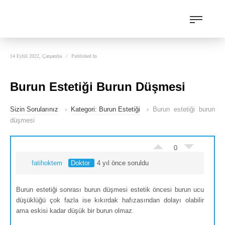
14 Eylül 2022, Çarşamba
/
Published In
Burun Estetiği Burun Düşmesi
Sizin Sorularınız
›
Kategori: Burun Estetiği
›
Burun estetiği burun
düşmesi
0
fatihoktem
Doktor
4 yıl önce soruldu
Burun estetiği sonrası burun düşmesi estetik öncesi burun ucu
düşüklüğü çok fazla ise kıkırdak hafızasından dolayı olabilir
ama eskisi kadar düşük bir burun olmaz.