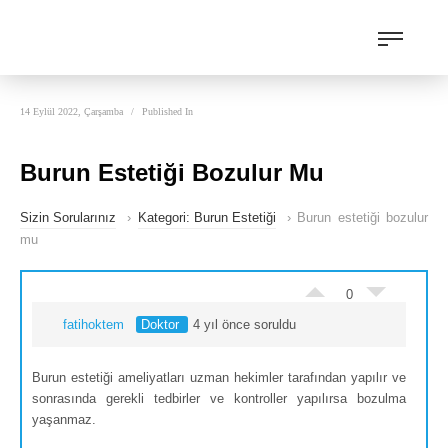
14 Eylül 2022, Çarşamba
/
Published In
Burun Estetiği Bozulur Mu
Sizin Sorularınız
›
Kategori: Burun Estetiği
›
Burun estetiği bozulur
mu
0
fatihoktem
Doktor
4 yıl önce soruldu
Burun estetiği ameliyatları uzman hekimler tarafından yapılır ve
sonrasında gerekli tedbirler ve kontroller yapılırsa bozulma
yaşanmaz.