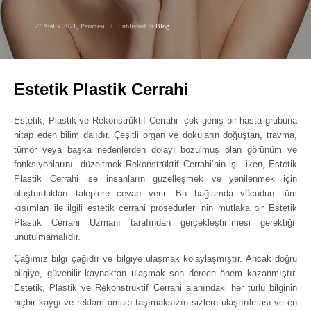
27 Aralık 2021, Pazartesi
/
Published In
Blog
Estetik Plastik Cerrahi
Estetik, Plastik ve Rekonstrüktif Cerrahi çok geniş bir hasta grubuna
hitap eden bilim dalıdır. Çeşitli organ ve dokuların doğuştan, travma,
tümör veya başka nedenlerden dolayı bozulmuş olan görünüm ve
fonksiyonlarını düzeltmek Rekonstrüktif Cerrahi’nin işi iken, Estetik
Plastik Cerrahi ise insanların güzelleşmek ve yenilenmek için
oluşturdukları taleplere cevap verir. Bu bağlamda vücudun tüm
kısımları ile ilgili estetik cerrahi prosedürleri nin mutlaka bir Estetik
Plastik Cerrahi Uzmanı tarafından gerçekleştirilmesi gerektiği
unutulmamalıdır.
Çağımız bilgi çağıdır ve bilgiye ulaşmak kolaylaşmıştır. Ancak doğru
bilgiye, güvenilir kaynaktan ulaşmak son derece önem kazanmıştır.
Estetik, Plastik ve Rekonstrüktif Cerrahi alanındaki her türlü bilginin
hiçbir kaygı ve reklam amacı taşımaksızın sizlere ulaştırılması ve en