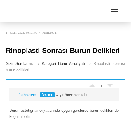
17 Kasım 2022, Perşembe
/
Published In
Rinoplasti Sonrası Burun Delikleri
Sizin Sorularınız
›
Kategori: Burun Ameliyatı
›
Rinoplasti sonrası
burun delikleri
0
fatihoktem
Doktor
4 yıl önce soruldu
Burun estetiği ameliyatlarında uygun görülürse burun delikleri de
küçültülebilir.