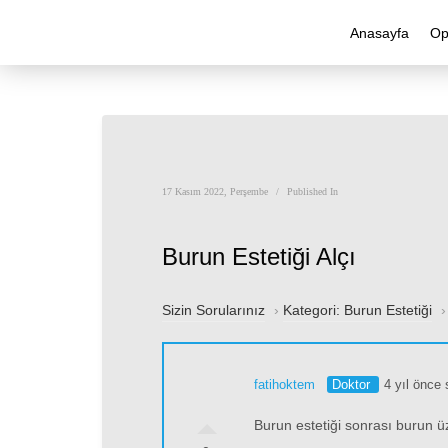
Anasayfa
Op
17 Kasım 2022, Perşembe
/
Published In
Burun Estetiği Alçı
Sizin Sorularınız
›
Kategori: Burun Estetiği
fatihoktem
Doktor
4 yıl önce 
Burun estetiği sonrası burun üz